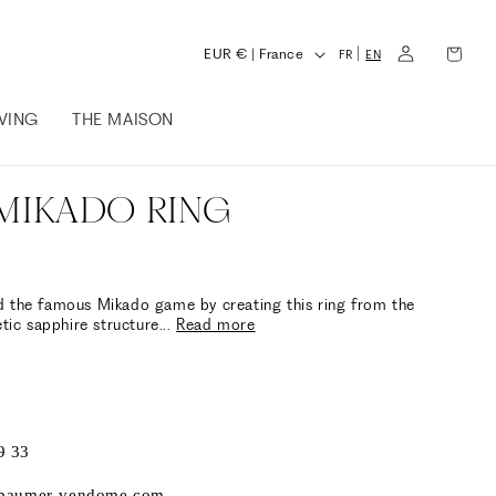
L
Log
Cart
C
|
EUR € | France
FR
EN
in
a
o
n
IVING
THE MAISON
u
g
n
u
t
MIKADO RING
a
r
g
y
e
/
d the famous Mikado game by creating this ring from the
etic sapphire structure
...
Read more
r
e
g
i
9 33
o
t@baumer-vendome.com