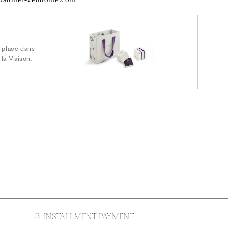
n
 placé dans
 la Maison.
3-INSTALLMENT PAYMENT