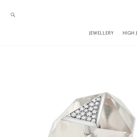
Skip to
content
JEWELLERY
HIGH 
Skip to
product
information